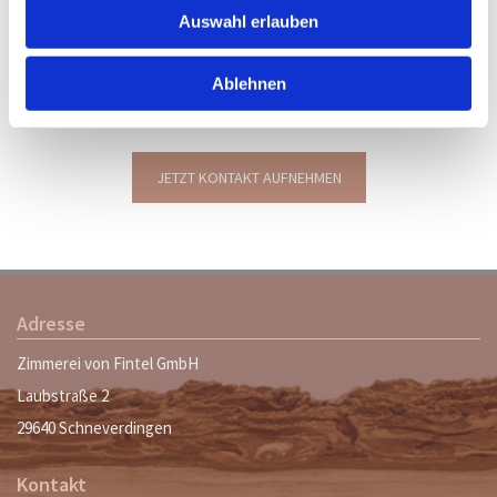
Auswahl erlauben
Sie benötigen Krandienstleistungen und Kranarbeiten für Ihren privaten
Neubau oder Dachstühle auf Gewerbeobjekten? Bestellen Sie die Zimmerei
Ablehnen
von Fintel GmbH am besten gleich telefonisch oder per E-Mail zu einer
Besichtigung auf Ihre Baustelle!
JETZT KONTAKT AUFNEHMEN
Adresse
Zimmerei von Fintel GmbH
Laubstraße 2
29640 Schneverdingen
Kontakt