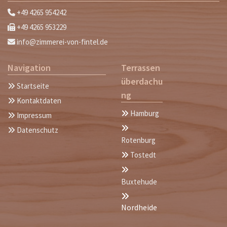
+49 4265 954242

+49 4265 953229

info@zimmerei-von-fintel.de

Navigation
Terrassen
überdachu
Startseite

ng
Kontaktdaten

Hamburg

Impressum


Datenschutz

Rotenburg
Tostedt


Buxtehude

Nordheide