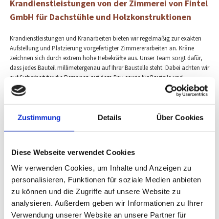
Krandienstleistungen von der Zimmerei von Fintel
GmbH für Dachstühle und Holzkonstruktionen
Krandienstleistungen und Kranarbeiten bieten wir regelmäßig zur exakten
Aufstellung und Platzierung vorgefertigter Zimmererarbeiten an. Kräne
zeichnen sich durch extrem hohe Hebekräfte aus. Unser Team sorgt dafür,
dass jedes Bauteil millimetergenau auf Ihrer Baustelle steht. Dabei achten wir
auf Sicherheit für die Personen auf dem Bau sowie für Bauteile und
Baumaterialien im Umkreis des Krans. Vorteilhaft am Heben statt einzeln
aufmontieren von Dachstühlen in Buchholz in der Nordheide zwischen
Schwarzen Bergen und Lohbergen ist die Schnelligkeit beim Aufstellen sowie
die hohe Reichweite und starke Hebeleistung. Unsere Krandienstleistungen
Zustimmung
Details
Über Cookies
bieten wir auch für Bauelemente an, die nicht in unserem Meisterbetrieb
hergestellt wurden. Selbst für das schnelle Transportieren und sichere
Abstellen von Klavieren und Flügeln ist diese leistungsstarke Technik geeignet.
Diese Webseite verwendet Cookies
Neben Privatkunden wird unser Kranservice vor allem von
Gewerbetreibenden für anspruchsvolle Hebe- und Positionierungsleistungen
Wir verwenden Cookies, um Inhalte und Anzeigen zu
auf Gewerbegeländen oder Sanierungs- und Neubaustellen beauftragt.
personalisieren, Funktionen für soziale Medien anbieten
zu können und die Zugriffe auf unsere Website zu
analysieren. Außerdem geben wir Informationen zu Ihrer
Verwendung unserer Website an unsere Partner für